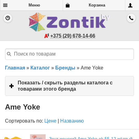
Меню
Корзина
+375 (29) 678-14-66
Главная
»
Каталог
»
Бренды
»
Ame Yoke
Показать / скрыть разделы каталога с
товарами этого бренда
click
to
expand
Ame Yoke
contents
Сортировать по:
Цене
|
Названию
Зонт женский Ame Yoke ok 55-12 жёлтый