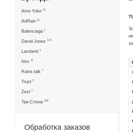
Ame Yoke
15
ТЦ
ArtRain
11
З
Balenciaga
1
н
David Jones
123
зо
Lamberti
1
Nex
11
Rains talk
7
Trust
5
Zest
2
Три Слона
109
Обработка заказов