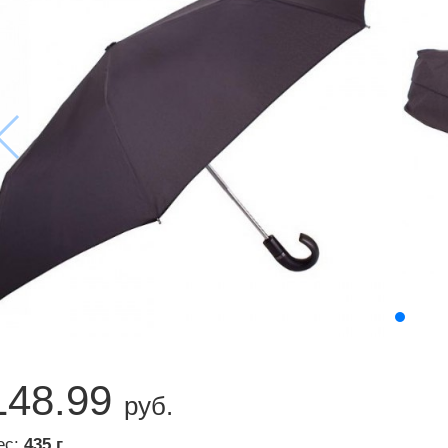
148.99
руб.
ес:
435 г