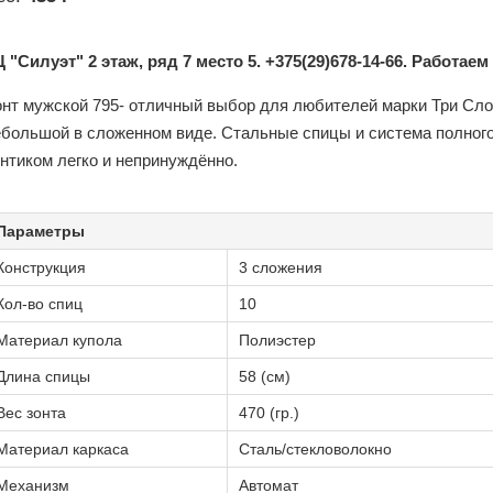
 "Силуэт" 2 этаж, ряд 7 место 5. +375(29)678-14-66. Работаем
онт мужской 795- отличный выбор для любителей марки Три Слон
ебольшой в сложенном виде. Стальные спицы и система полного
нтиком легко и непринуждённо.
Параметры
Конструкция
3 сложения
Кол-во спиц
10
Материал купола
Полиэстер
Длина спицы
58 (см)
Вес зонта
470 (гр.)
Материал каркаса
Сталь/стекловолокно
Механизм
Автомат