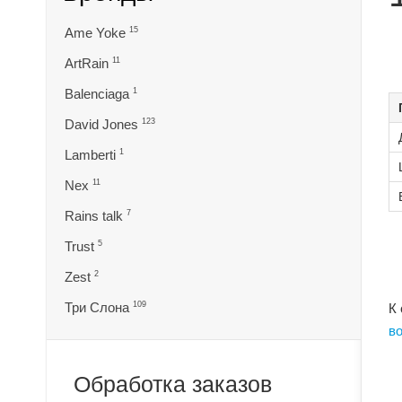
Ame Yoke
15
ArtRain
11
Balenciaga
1
David Jones
123
Lamberti
1
Nex
11
Rains talk
7
Trust
5
Zest
2
Три Слона
109
К
в
Обработка заказов