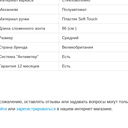
Материал каркаса
Стекловолокно
Механизм
Полуавтомат
Материал ручки
Пластик Soft Touch
Длина сложенного зонта
86 (см.)
Размер
Средний
Страна бренда
Великобритания
Система "Антиветер"
Есть
Гарантия 12 месяцев
Есть
 сожалению, оставлять отзывы или задавать вопросы могут тол
ойти
или
зарегистрироваться
в нашем интернет-магазине.