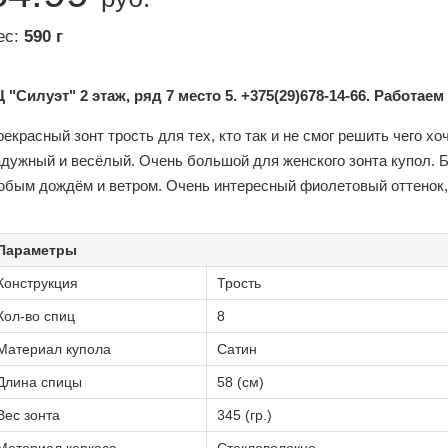
ес:
590 г
 "Силуэт" 2 этаж, ряд 7 место 5. +375(29)678-14-66. Работаем
екрасный зонт трость для тех, кто так и не смог решить чего хо
адужный и весёлый. Очень большой для женского зонта купол. 
юбым дождём и ветром. Очень интересный фиолетовый оттенок,
Параметры
Конструкция
Трость
Кол-во спиц
8
Материал купола
Сатин
Длина спицы
58 (см)
Вес зонта
345 (гр.)