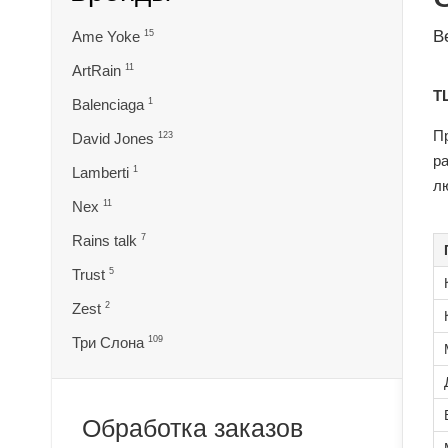
В
Ame Yoke
15
ArtRain
11
ТЦ
Balenciaga
1
Пр
David Jones
123
р
Lamberti
1
л
Nex
11
Rains talk
7
Trust
5
Zest
2
Три Слона
109
Обработка заказов